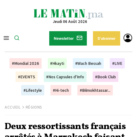
Jeudi 06 Août 2026
Newsletter
S'abonner
#Mondial 2026
#Hkayti
#Wach Bessah
#LIVE
#EVENTS
#Nos Capsules d'Info
#Book Club
#Lifestyle
#Hi-tech
#Bilmokhtassar...
ACCUEIL
RÉGIONS
Deux ressortissants français