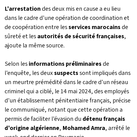
recensées en 2023, a
L'arrestation
des deux mis en cause a eu lieu
dévoilé la DGSN dans son
bilan annuel au titre de
dans le cadre d'une opération de coordination et
l’année 2024. En
de coopération entre les
services marocains
de
revanche, les crimes
sûreté et les
autorités de sécurité françaises
violents affectant
,
directement le sentiment
ajoute la même source.
de sécurité des citoyens
ont accusé une baisse
significative de 10 %.
Selon les
informations préliminaires
de
l'enquête, les deux
suspects
sont impliqués dans
un meurtre prémédité dans le cadre d'un réseau
criminel qui a ciblé, le 14 mai 2024, des employés
d'un établissement pénitentiaire français, précise
le communiqué, notant que cette opération a
permis de faciliter l'évasion du
détenu français
d'origine algérienne
,
Mohamed Amra
, arrêté le
week-end dernier en Roumanie.