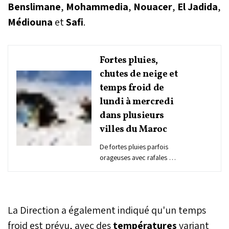
Benslimane
,
Mohammedia
,
Nouacer
,
El Jadida
,
Médiouna
et
Safi
.
Fortes pluies,
chutes de neige et
temps froid de
lundi à mercredi
dans plusieurs
villes du Maroc
De fortes pluies parfois
orageuses avec rafales de
vent et grêle locale, des
chutes de neige et un
temps froid sont prévus
de lundi au mercredi dans
La Direction a également indiqué qu'un temps
plusieurs provinces du
Royaume, a annoncé la
froid est prévu, avec des
températures
variant