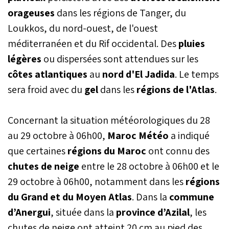
orageuses
dans les régions de Tanger, du
Loukkos, du nord-ouest, de l'ouest
méditerranéen et du Rif occidental. Des
pluies
légères
ou dispersées sont attendues sur les
côtes atlantiques
au
nord d'El Jadida
. Le temps
sera froid avec du
gel
dans les
régions de l'Atlas
.
Concernant la situation météorologiques du 28
au 29 octobre à 06h00,
Maroc Météo
a indiqué
que certaines
régions du Maroc
ont connu des
chutes de neige
entre le 28 octobre à 06h00 et le
29 octobre à 06h00, notamment dans les
régions
du Grand et du Moyen Atlas
. Dans la
commune
d’Anergui
, située dans la
province d’Azilal
, les
chutes de neige ont atteint 20 cm au pied des