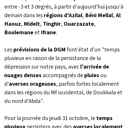
Direction générale de la
entre -3 et 3 degrés, à partir d'aujourd'hui jusqu'à
météorologie (DGM) dans
demain dans les
régions d'Azilal
un bulletin d’alerte de
,
Béni Mellal
,
Al
niveau de vigilance
Haouz
,
Midelt
,
Tinghir
,
Ouarzazate
,
"Orange".
Boulemane
et
Ifrane
.
Les
prévisions de la DGM
font état d'un "temps
pluvieux en raison de la persistance de la
dépression sur notre pays, avec
l'arrivée de
nuages denses
accompagnés de
pluies
ou
d'
averses orageuses
, parfois fortes localement
dans les régions du Rif occidental, de Doukkala et
du nord d'Abda".
Pour la journée du jeudi 31 octobre, le
temps
pluvieux
persistera avec des
averses localement