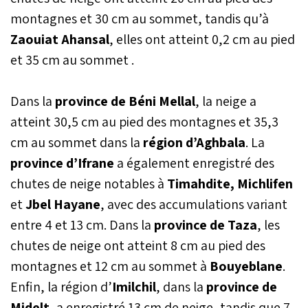
montagnes et 30 cm au sommet, tandis qu’à
Zaouiat Ahansal
, elles ont atteint 0,2 cm au pied
et 35 cm au sommet .
Dans la
province de Béni Mellal
, la neige a
atteint 30,5 cm au pied des montagnes et 35,3
cm au sommet dans la
région d’Aghbala
. La
province d’Ifrane
a également enregistré des
chutes de neige notables à
Timahdite, Michlifen
et
Jbel Hayane
, avec des accumulations variant
entre 4 et 13 cm. Dans la
province de Taza
, les
chutes de neige ont atteint 8 cm au pied des
montagnes et 12 cm au sommet à
Bouyeblane
.
Enfin, la région d’
Imilchil
, dans la
province de
Midelt
, a enregistré 13 cm de neige, tandis que 7