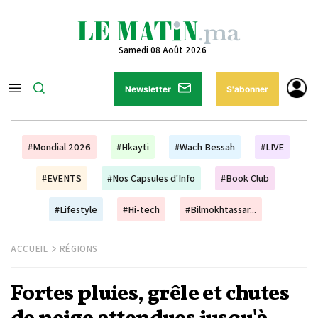
Samedi 08 Août 2026
Newsletter
S'abonner
#Mondial 2026
#Hkayti
#Wach Bessah
#LIVE
#EVENTS
#Nos Capsules d'Info
#Book Club
#Lifestyle
#Hi-tech
#Bilmokhtassar...
ACCUEIL
RÉGIONS
Fortes pluies, grêle et chutes