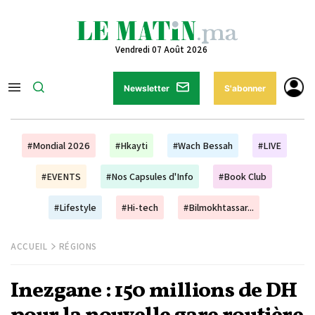
Vendredi 07 Août 2026
Newsletter
S'abonner
#Mondial 2026
#Hkayti
#Wach Bessah
#LIVE
#EVENTS
#Nos Capsules d'Info
#Book Club
#Lifestyle
#Hi-tech
#Bilmokhtassar...
ACCUEIL
RÉGIONS
Inezgane : 150 millions de DH