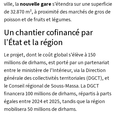
grand parc urbain qui
ville, la
nouvelle gare
s’étendra sur une superficie
ceint le stade :
de 32.870 m², à proximité des marchés de gros de
l’aménagement de terrains
de padel et de la création
poisson et de fruits et légumes.
de terrains multisports.
Un chantier cofinancé par
l’État et la région
Le projet, dont le coût global s’élève à 150
millions de dirhams, est porté par un partenariat
entre le ministère de l’Intérieur, via la Direction
générale des collectivités territoriales (DGCT), et
le Conseil régional de Souss-Massa. La DGCT
financera 100 millions de dirhams, répartis à parts
égales entre 2024 et 2025, tandis que la région
mobilisera 50 millions de dirhams.