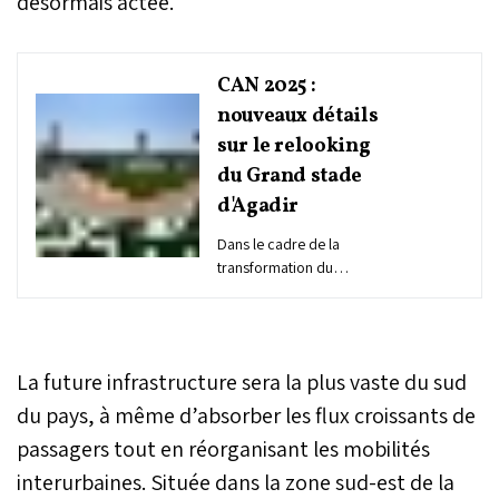
désormais actée.
CAN 2025 :
nouveaux détails
sur le relooking
du Grand stade
d'Agadir
Dans le cadre de la
transformation du
paysage urbain entourant
le Grand Stade d’Agadir, la
Société de
Développement Local
La future infrastructure sera la plus vaste du sud
(SDL) Agadir Souss-Massa
Aménagement a révélé les
du pays, à même d’absorber les flux croissants de
détails de deux nouveaux
passagers tout en réorganisant les mobilités
projets majeurs inscrits
interurbaines. Située dans la zone sud-est de la
dans le vaste chantier du