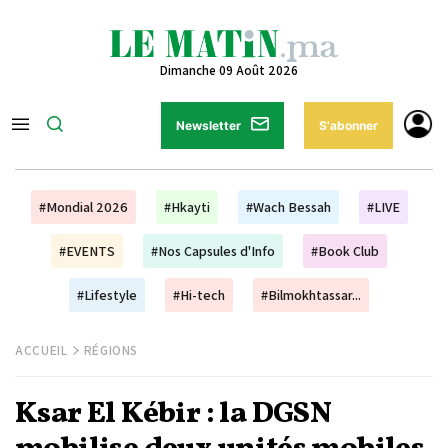
Dimanche 09 Août 2026
Newsletter
S'abonner
#Mondial 2026
#Hkayti
#Wach Bessah
#LIVE
#EVENTS
#Nos Capsules d'Info
#Book Club
#Lifestyle
#Hi-tech
#Bilmokhtassar...
ACCUEIL
RÉGIONS
Ksar El Kébir : la DGSN