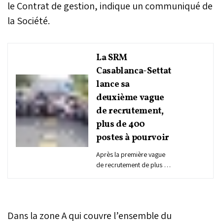
le Contrat de gestion, indique un communiqué de
la Société.
La SRM
Casablanca-Settat
lance sa
deuxième vague
de recrutement,
plus de 400
postes à pourvoir
Après la première vague
de recrutement de plus de
300 profils, la Société
Régionale Multiservices
(SRM) Casablanca-Settat
lance une nouvelle
Dans la zone A qui couvre l’ensemble du
campagne de recrutement