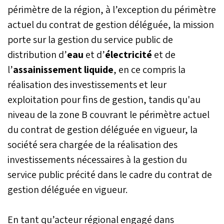
portant sur plus de 400
périmètre de la région, à l’exception du périmètre
postes à pourvoir sur
actuel du contrat de gestion déléguée, la mission
l’ensemble du territoire de
porte sur la gestion du service public de
la Région.
distribution d’
eau
et d’
électricité
et de
l’
assainissement liquide
, en ce compris la
réalisation des investissements et leur
exploitation pour fins de gestion, tandis qu'au
niveau de la zone B couvrant le périmètre actuel
du contrat de gestion déléguée en vigueur, la
société sera chargée de la réalisation des
investissements nécessaires à la gestion du
service public précité dans le cadre du contrat de
gestion déléguée en vigueur.
En tant qu’acteur régional engagé dans