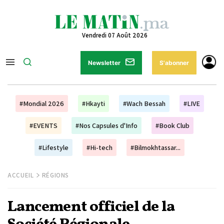
Vendredi 07 Août 2026
Newsletter
S'abonner
#Mondial 2026
#Hkayti
#Wach Bessah
#LIVE
#EVENTS
#Nos Capsules d'Info
#Book Club
#Lifestyle
#Hi-tech
#Bilmokhtassar...
ACCUEIL
RÉGIONS
Lancement officiel de la