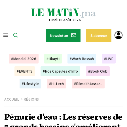
Lundi 10 Août 2026
Newsletter
S'abonner
#Mondial 2026
#Hkayti
#Wach Bessah
#LIVE
#EVENTS
#Nos Capsules d'Info
#Book Club
#Lifestyle
#Hi-tech
#Bilmokhtassar...
ACCUEIL
RÉGIONS
Pénurie d'eau : Les réserves de