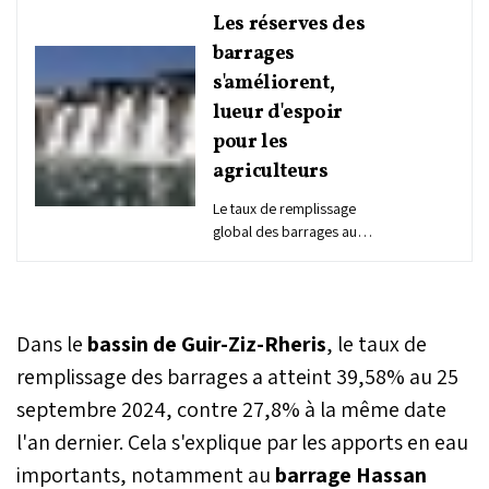
Les réserves des
barrages
s'améliorent,
lueur d'espoir
pour les
agriculteurs
Le taux de remplissage
global des barrages au
Maroc a dépassé 29%,
soit trois points de plus
que le niveau enregistré à
la même période de
Dans le
bassin de Guir-Ziz-Rheris
, le taux de
l'année dernière. Ces
pluies améliorent les
remplissage des barrages a atteint 39,58% au 25
perspectives de la
septembre 2024, contre 27,8% à la même date
campagne agricole dans
l'an dernier. Cela s'explique par les apports en eau
plusieurs régions.
importants, notamment au
barrage Hassan