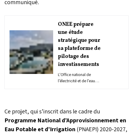
communiqué.
ONEE prépare
une étude
stratégique pour
sa plateforme de
pilotage des
investissements
L’Office national de
l’électricité et de l’eau
potable – Branche Eau a
mandaté le cabinet Impact
Plus pour conduire l’étude
préalable à la mise en
Ce projet, qui s’inscrit dans le cadre du
place d’une solution
digitale dédiée à la
Programme National d’Approvisionnement en
programmation et au suivi
Eau Potable et d’Irrigation
(PNAEPI) 2020-2027,
des investissements.