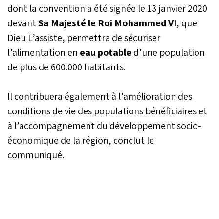
dont la convention a été signée le 13 janvier 2020
Retenue pour son offre de
base de 1,27 million de
devant
Sa Majesté le Roi Mohammed VI
, que
dirhams, le cabinet
Dieu L’assiste, permettra de sécuriser
d’études devra livrer ses
travaux dans un délai de
l’alimentation en
eau potable
d’une population
dix mois.
de plus de 600.000 habitants.
Il contribuera également à l’amélioration des
conditions de vie des populations bénéficiaires et
à l’accompagnement du développement socio-
économique de la région, conclut le
communiqué.