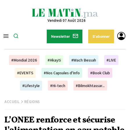
Vendredi 07 Août 2026
Newsletter
S'abonner
#Mondial 2026
#Hkayti
#Wach Bessah
#LIVE
#EVENTS
#Nos Capsules d'Info
#Book Club
#Lifestyle
#Hi-tech
#Bilmokhtassar...
ACCUEIL
RÉGIONS
L’ONEE renforce et sécurise