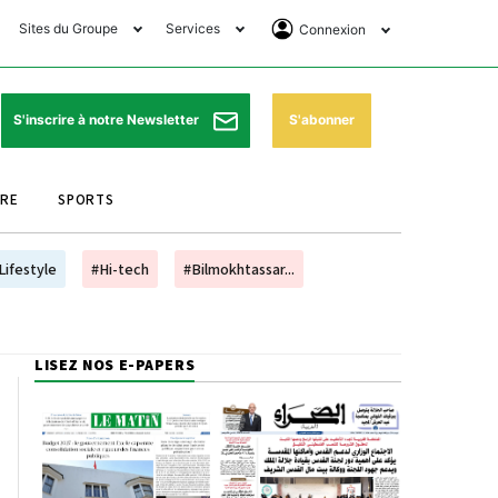
Sites du Groupe
Services
Connexion
lub Avantages
Horaires de prières
Se Connecter
e Matin Sports
Pharmacies de garde
Abonnement
S'abonner
S'inscrire à notre Newsletter
ssahraa
Météo
Archives ePaper
URE
SPORTS
e Matin Store
Programme TV
e Matin Annonces
Cinéma
Lifestyle
#Hi-tech
#Bilmokhtassar...
es Imprimeries du
Horaires de train
atin
Bourse
LISEZ NOS E-PAPERS
orocco Today Forum
ookclub