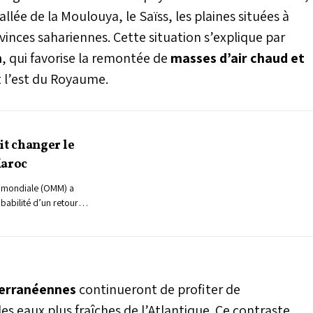
llée de la Moulouya, le Saïss, les plaines situées à
ovinces sahariennes. Cette situation s’explique par
n
, qui favorise la remontée de
masses d’air chaud et
t l’est du Royaume.
it changer le
Maroc
 mondiale (OMM) a
abilité d’un retour
hénomène El Niño entre
e relance les
ences possibles de cet
, notamment au Maroc,
a sécheresse et aux
terranéennes
continueront de profiter de
stent particulièrement
es eaux plus fraîches de l’Atlantique. Ce contraste