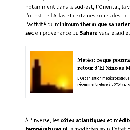
notamment dans le sud-est, l’Oriental, la va
l’ouest de l’Atlas et certaines zones des pr
l’activité du
minimum thermique saharie
sec
en provenance du
Sahara
vers le sud e
Météo : ce que pourra
retour d’El Niño au 
L’Organisation météorologique
récemment relevé à 80% la prob
des conditions associées au p
juin et août 2026. Cette annonc
interrogations sur les conséqu
événement climatique mondial
où les préoccupations liées à l
À l’inverse, les
côtes atlantiques et médi
épisodes de chaleur extrême re
fortes.
températures
plus modérées sous l’effet d