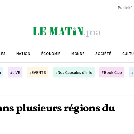
Publicité
C
L
A
LES
NATION
ÉCONOMIE
MONDE
SOCIÉTÉ
CULT
L
L
h
#LIVE
#EVENTS
#Nos Capsules d'Info
#Book Club
#
L
M
M
ans plusieurs régions du
B