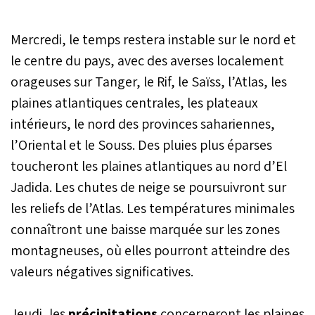
grêle, des rafales de vent
avec chasse-poussières et
Mercredi, le temps restera instable sur le nord et
un temps froid sont
prévus, de lundi à jeudi,
le centre du pays, avec des averses localement
dans plusieurs provinces
orageuses sur Tanger, le Rif, le Saïss, l’Atlas, les
du Royaume, indique la
plaines atlantiques centrales, les plateaux
Direction générale de la
météorologie (DGM).
intérieurs, le nord des provinces sahariennes,
l’Oriental et le Souss. Des pluies plus éparses
toucheront les plaines atlantiques au nord d’El
Jadida. Les chutes de neige se poursuivront sur
les reliefs de l’Atlas. Les températures minimales
connaîtront une baisse marquée sur les zones
montagneuses, où elles pourront atteindre des
valeurs négatives significatives.
Jeudi, les
précipitations
concerneront les plaines