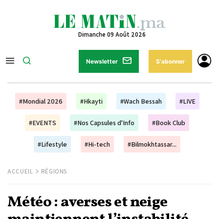
Dimanche 09 Août 2026
Newsletter
S'abonner
#Mondial 2026
#Hkayti
#Wach Bessah
#LIVE
#EVENTS
#Nos Capsules d'Info
#Book Club
#Lifestyle
#Hi-tech
#Bilmokhtassar...
ACCUEIL
RÉGIONS
Météo : averses et neige