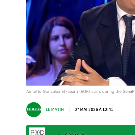
Annette Gonzalez Etxabarri (EUK) surfs during the SemiFi
LE MATIN
|
07 MAI 2026 À 12:41