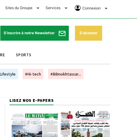
Sites du Groupe
Services
Connexion
lub Avantages
Horaires de prières
Se Connecter
e Matin Sports
Pharmacies de garde
Abonnement
S'abonner
S'inscrire à notre Newsletter
ssahraa
Météo
Archives ePaper
URE
SPORTS
e Matin Store
Programme TV
e Matin Annonces
Cinéma
Lifestyle
#Hi-tech
#Bilmokhtassar...
es Imprimeries du
Horaires de train
atin
Bourse
LISEZ NOS E-PAPERS
orocco Today Forum
ookclub