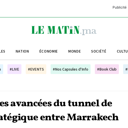
Publicité
C
L
A
LES
NATION
ÉCONOMIE
MONDE
SOCIÉTÉ
CULT
L
L
h
#LIVE
#EVENTS
#Nos Capsules d'Info
#Book Club
#
L
M
M
es avancées du tunnel de
B
tratégique entre Marrakech