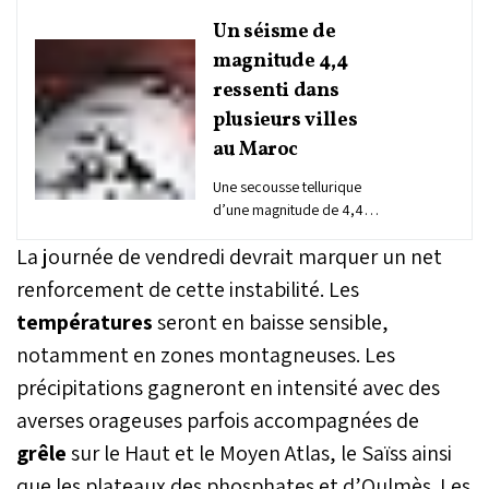
Un séisme de
magnitude 4,4
ressenti dans
plusieurs villes
au Maroc
Une secousse tellurique
d’une magnitude de 4,4
sur l’échelle de Richter a
La journée de vendredi devrait marquer un net
été enregistrée mardi soir
17 mars 2026 au large du
renforcement de cette instabilité. Les
détroit de Gibraltar, selon
températures
seront en baisse sensible,
le Centre euro-
méditerranéen de
notamment en zones montagneuses. Les
sismologie (EMSC).
précipitations gagneront en intensité avec des
Révisée à la hausse par
averses orageuses parfois accompagnées de
rapport aux premières
estimations, cette
grêle
sur le Haut et le Moyen Atlas, le Saïss ainsi
secousse a été ressentie
que les plateaux des phosphates et d’Oulmès. Les
de manière légère à