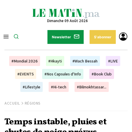
Dimanche 09 Août 2026
Newsletter
S'abonner
#Mondial 2026
#Hkayti
#Wach Bessah
#LIVE
#EVENTS
#Nos Capsules d'Info
#Book Club
#Lifestyle
#Hi-tech
#Bilmokhtassar...
ACCUEIL
RÉGIONS
Temps instable, pluies et