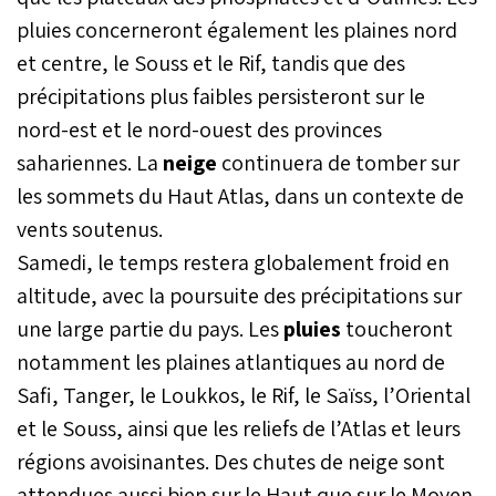
modérée dans plusieurs
pluies concerneront également les plaines nord
villes du nord du Maroc,
et centre, le Souss et le Rif, tandis que des
sans faire de dégâts.
précipitations plus faibles persisteront sur le
nord-est et le nord-ouest des provinces
sahariennes. La
neige
continuera de tomber sur
les sommets du Haut Atlas, dans un contexte de
vents soutenus.
Samedi, le temps restera globalement froid en
altitude, avec la poursuite des précipitations sur
une large partie du pays. Les
pluies
toucheront
notamment les plaines atlantiques au nord de
Safi, Tanger, le Loukkos, le Rif, le Saïss, l’Oriental
et le Souss, ainsi que les reliefs de l’Atlas et leurs
régions avoisinantes. Des chutes de neige sont
attendues aussi bien sur le Haut que sur le Moyen