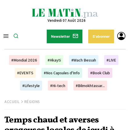
Vendredi 07 Août 2026
Newsletter
S'abonner
#Mondial 2026
#Hkayti
#Wach Bessah
#LIVE
#EVENTS
#Nos Capsules d'Info
#Book Club
#Lifestyle
#Hi-tech
#Bilmokhtassar...
ACCUEIL
RÉGIONS
Temps chaud et averses