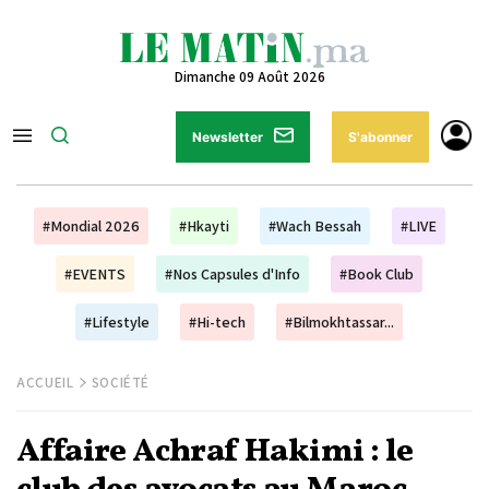
Dimanche 09 Août 2026
Newsletter
S'abonner
#Mondial 2026
#Hkayti
#Wach Bessah
#LIVE
#EVENTS
#Nos Capsules d'Info
#Book Club
#Lifestyle
#Hi-tech
#Bilmokhtassar...
ACCUEIL
SOCIÉTÉ
Affaire Achraf Hakimi : le