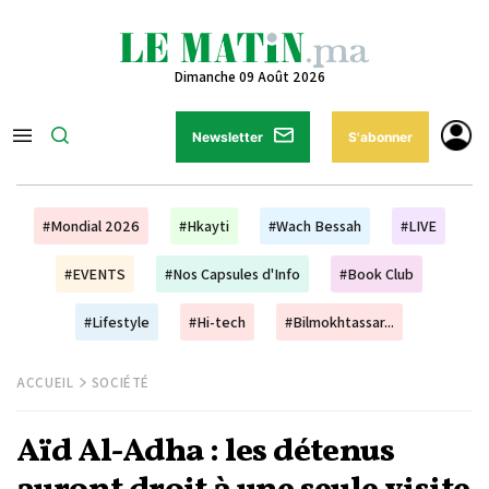
Dimanche 09 Août 2026
Newsletter
S'abonner
#Mondial 2026
#Hkayti
#Wach Bessah
#LIVE
#EVENTS
#Nos Capsules d'Info
#Book Club
#Lifestyle
#Hi-tech
#Bilmokhtassar...
ACCUEIL
SOCIÉTÉ
Aïd Al-Adha : les détenus