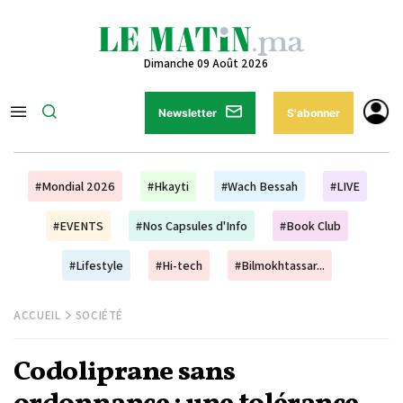
Dimanche 09 Août 2026
Newsletter
S'abonner
#Mondial 2026
#Hkayti
#Wach Bessah
#LIVE
#EVENTS
#Nos Capsules d'Info
#Book Club
#Lifestyle
#Hi-tech
#Bilmokhtassar...
ACCUEIL
SOCIÉTÉ
Codoliprane sans