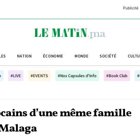
Publicité
C
L
A
LES
NATION
ÉCONOMIE
MONDE
SOCIÉTÉ
CULT
L
L
h
#LIVE
#EVENTS
#Nos Capsules d'Info
#Book Club
#
L
M
M
ocains d’une même famille
B
 Malaga