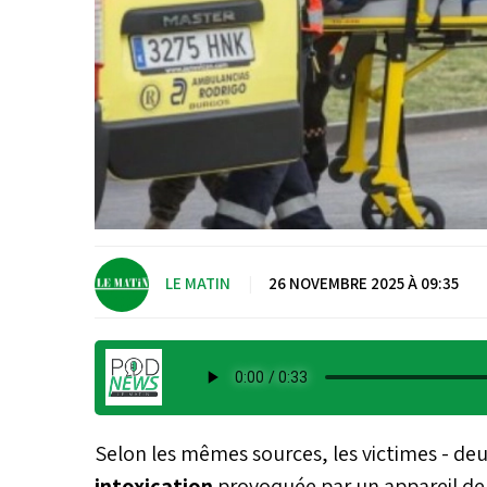
LE MATIN
|
26 NOVEMBRE 2025 À 09:35
Selon les mêmes sources, les victimes - de
intoxication
provoquée par un appareil d