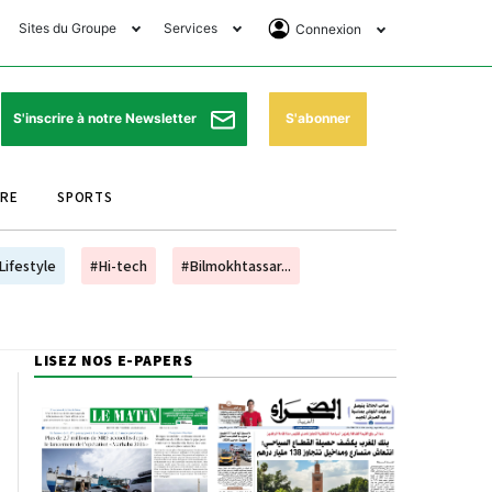
Sites du Groupe
Services
Connexion
lub Avantages
Horaires de prières
Se Connecter
e Matin Sports
Pharmacies de garde
Abonnement
S'abonner
S'inscrire à notre Newsletter
ssahraa
Météo
Archives ePaper
URE
SPORTS
e Matin Store
Programme TV
e Matin Annonces
Cinéma
Lifestyle
#Hi-tech
#Bilmokhtassar...
es Imprimeries du
Horaires de train
atin
Bourse
LISEZ NOS E-PAPERS
orocco Today Forum
ookclub