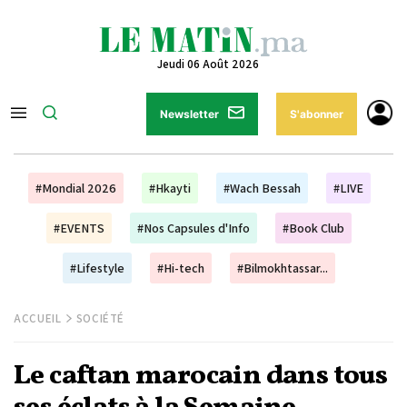
Jeudi 06 Août 2026
Newsletter
S'abonner
#Mondial 2026
#Hkayti
#Wach Bessah
#LIVE
#EVENTS
#Nos Capsules d'Info
#Book Club
#Lifestyle
#Hi-tech
#Bilmokhtassar...
ACCUEIL
SOCIÉTÉ
Le caftan marocain dans tous