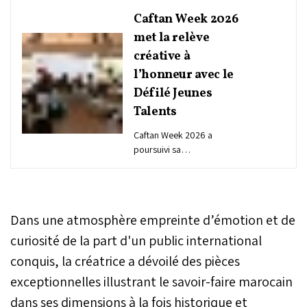
Caftan Week 2026
met la relève
créative à
l’honneur avec le
Défilé Jeunes
Talents
Caftan Week 2026 a
poursuivi sa
programmation, ce
vendredi à Marrakech,
avec une journée placée
sous le signe de la
Dans une atmosphère empreinte d’émotion et de
transmission, de la relève
créative et du
curiosité de la part d'un public international
rayonnement du caftan
conquis, la créatrice a dévoilé des pièces
marocain.
exceptionnelles illustrant le savoir-faire marocain
dans ses dimensions à la fois historique et