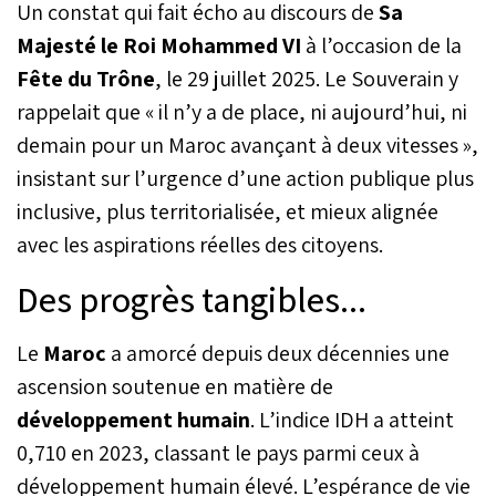
Un constat qui fait écho au discours de
Sa
habitant consomme en
moyenne 28 976 dirhams
Majesté le Roi Mohammed VI
à l’occasion de la
par an, tandis qu’à Drâa-
Fête du Trône
, le 29 juillet 2025. Le Souverain y
Tafilalet ce montant
rappelait que « il n’y a de place, ni aujourd’hui, ni
plafonne à 17 104
dirhams. Des écarts qui
demain pour un Maroc avançant à deux vitesses »,
illustrent le fossé
insistant sur l’urgence d’une action publique plus
persistant entre les
grandes métropoles et les
inclusive, plus territorialisée, et mieux alignée
régions les plus fragiles du
avec les aspirations réelles des citoyens.
pays, indique le Haut-
Commissariat au Plan
Des progrès tangibles...
(HCP) dans sa dernière
analyse des comptes
régionaux de 2023.
Le
Maroc
a amorcé depuis deux décennies une
ascension soutenue en matière de
développement humain
. L’indice IDH a atteint
0,710 en 2023, classant le pays parmi ceux à
développement humain élevé. L’espérance de vie