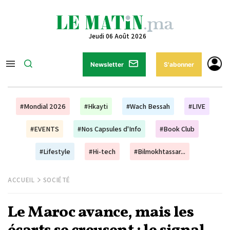
Jeudi 06 Août 2026
Newsletter
S'abonner
#Mondial 2026
#Hkayti
#Wach Bessah
#LIVE
#EVENTS
#Nos Capsules d'Info
#Book Club
#Lifestyle
#Hi-tech
#Bilmokhtassar...
ACCUEIL
SOCIÉTÉ
Le Maroc avance, mais les