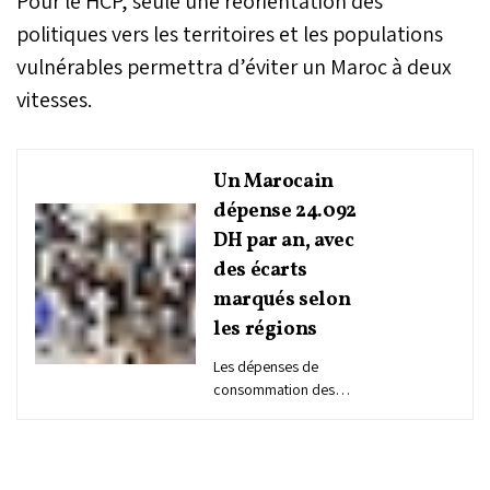
Pour le HCP, seule une réorientation des
politiques vers les territoires et les populations
vulnérables permettra d’éviter un Maroc à deux
vitesses.
Un Marocain
dépense 24.092
DH par an, avec
des écarts
marqués selon
les régions
Les dépenses de
consommation des
ménages révèlent de
profondes disparités
entre régions. À
Casablanca-Settat, un