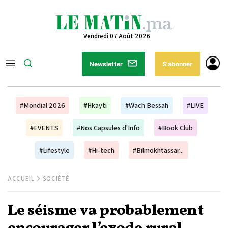
Vendredi 07 Août 2026
Newsletter
S'abonner
#Mondial 2026
#Hkayti
#Wach Bessah
#LIVE
#EVENTS
#Nos Capsules d'Info
#Book Club
#Lifestyle
#Hi-tech
#Bilmokhtassar...
ACCUEIL
SOCIÉTÉ
Le séisme va probablement