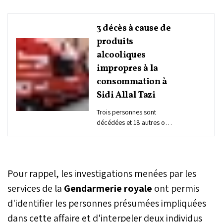
3 décès à cause de
produits
alcooliques
impropres à la
consommation à
Sidi Allal Tazi
Trois personnes sont
décédées et 18 autres ont
été placées sous
surveillance médicale,
lundi à la commune de
Sidi Allal Tazi, suite à leur
Pour rappel, les investigations menées par les
intoxication par une
substance alcoolique
services de la
Gendarmerie royale
ont permis
impropre à la
d'identifier les personnes présumées impliquées
consommation, ont
dans cette affaire et d'interpeler deux individus
indiqué les autorités