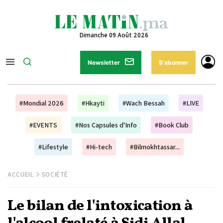
Dimanche 09 Août 2026
Newsletter
S'abonner
#Mondial 2026
#Hkayti
#Wach Bessah
#LIVE
#EVENTS
#Nos Capsules d'Info
#Book Club
#Lifestyle
#Hi-tech
#Bilmokhtassar...
ACCUEIL
SOCIÉTÉ
Le bilan de l'intoxication à