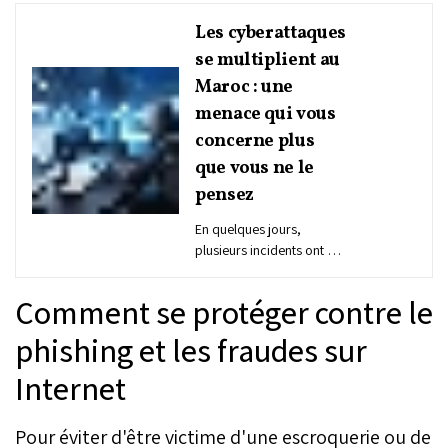
Les cyberattaques
se multiplient au
Maroc : une
menace qui vous
concerne plus
que vous ne le
pensez
En quelques jours,
plusieurs incidents ont mis
en lumière une réalité
inquiétante : la
Comment se protéger contre le
cybercriminalité gagne du
terrain au Maroc. Attaques
phishing et les fraudes sur
d’institutions, fuites de
Internet
données, escroqueries
ciblées… les signaux se
multiplient et s’imposent
Pour éviter d'être victime d'une escroquerie ou de
dans le débat public. Mais