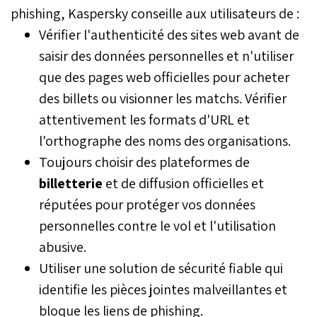
au-delà de leur
phishing, Kaspersky conseille aux utilisateurs de :
médiatisation, leur impact
Vérifier l'authenticité des sites web avant de
réel sur les citoyens reste
saisir des données personnelles et n'utiliser
encore difficile à cerner.
Derrière ces affaires, les
que des pages web officielles pour acheter
conséquences sont
des billets ou visionner les matchs. Vérifier
pourtant bien concrètes et
peuvent surgir sans
attentivement les formats d'URL et
prévenir, parfois
l'orthographe des noms des organisations.
longtemps après
l’exposition des données.
Toujours choisir des plateformes de
Une menace diffuse, dont
billetterie
et de diffusion officielles et
l’ampleur commence à
réputées pour protéger vos données
peine à apparaître.
personnelles contre le vol et l'utilisation
abusive.
Utiliser une solution de sécurité fiable qui
identifie les pièces jointes malveillantes et
bloque les liens de phishing.