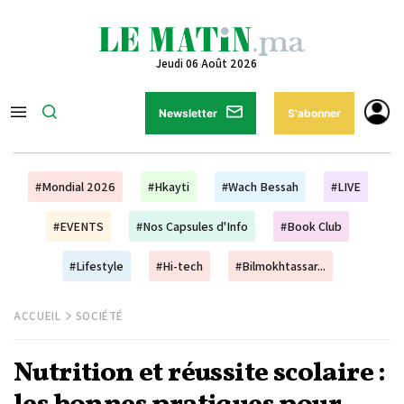
Jeudi 06 Août 2026
Newsletter
S'abonner
#Mondial 2026
#Hkayti
#Wach Bessah
#LIVE
#EVENTS
#Nos Capsules d'Info
#Book Club
#Lifestyle
#Hi-tech
#Bilmokhtassar...
ACCUEIL
SOCIÉTÉ
Nutrition et réussite scolaire :