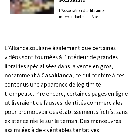
solidarité
L’Association des librairies
indépendantes du Maroc
et les éditeurs marocains
du Collectif de la nouvelle
édition marocaine invitent
les parents d’élèves à se
L’Alliance souligne également que certaines
montrer responsables et
solidaires envers les
vidéos sont tournées à l’intérieur de grandes
professionnels du livre au
librairies spécialisées dans la vente en gros,
Maroc, en ayant recours
notamment à
Casablanca
aux librairies pour acheter
, ce qui confère à ces
les manuels scolaires.
contenus une apparence de légitimité
trompeuse. Pire encore, certaines pages en ligne
utiliseraient de fausses identités commerciales
pour promouvoir des établissements fictifs, sans
existence réelle sur le terrain. Des manœuvres
assimilées à de « véritables tentatives