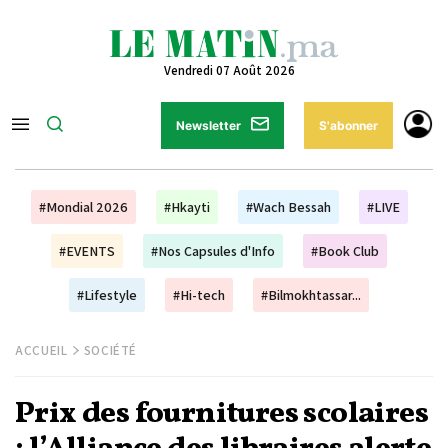
Vendredi 07 Août 2026
Newsletter
S'abonner
#Mondial 2026
#Hkayti
#Wach Bessah
#LIVE
#EVENTS
#Nos Capsules d'Info
#Book Club
#Lifestyle
#Hi-tech
#Bilmokhtassar...
ACCUEIL
SOCIÉTÉ
Prix des fournitures scolaires