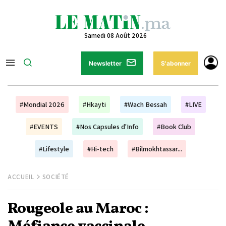
Samedi 08 Août 2026
Newsletter
S'abonner
#Mondial 2026
#Hkayti
#Wach Bessah
#LIVE
#EVENTS
#Nos Capsules d'Info
#Book Club
#Lifestyle
#Hi-tech
#Bilmokhtassar...
ACCUEIL
SOCIÉTÉ
Rougeole au Maroc :