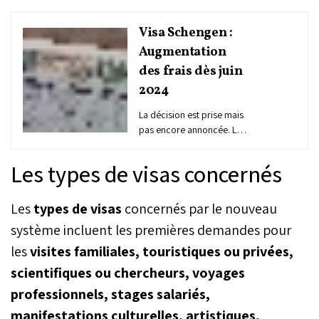
Visa Schengen :
Augmentation
des frais dès juin
2024
La décision est prise mais
pas encore annoncée. Les
frais du visa Schengen
vont augmenter de 80 à
Les types de visas concernés
90 euros à partir du mois
de juin. Seule la Slovénie a
pris les devants et a
Les
types de visas
concernés par le nouveau
annoncé le 11 juin comme
système incluent les premières demandes pour
date d'entrée en vigueur
les
visites familiales, touristiques ou privées,
de cette mesure pour les
voyageurs du monde
scientifiques ou chercheurs, voyages
entier.
professionnels, stages salariés,
manifestations culturelles, artistiques,