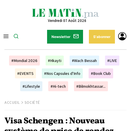
Vendredi 07 Août 2026
Newsletter
S'abonner
#Mondial 2026
#Hkayti
#Wach Bessah
#LIVE
#EVENTS
#Nos Capsules d'Info
#Book Club
#Lifestyle
#Hi-tech
#Bilmokhtassar...
ACCUEIL
SOCIÉTÉ
Visa Schengen : Nouveau