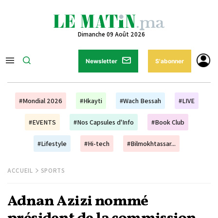
Dimanche 09 Août 2026
Newsletter
S'abonner
#Mondial 2026
#Hkayti
#Wach Bessah
#LIVE
#EVENTS
#Nos Capsules d'Info
#Book Club
#Lifestyle
#Hi-tech
#Bilmokhtassar...
ACCUEIL
SPORTS
Adnan Azizi nommé