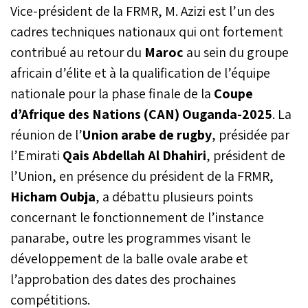
Vice-président de la FRMR, M. Azizi est l’un des
à Casablanca, en battant
la Tunisie sur le score de
cadres techniques nationaux qui ont fortement
26 à 12 lors de la finale du
contribué au retour du
Maroc
au sein du groupe
tournoi de repêchage B
africain d’élite et à la qualification de l’équipe
pour la CAN 2025. Une
victoire qui qualifie les
nationale pour la phase finale de la
Coupe
Lions de l’Atlas pour la
d’Afrique des Nations (CAN) Ouganda-2025
. La
phase finale du tournoi
continental, prévu au
réunion de l’
Union arabe de rugby
, présidée par
cours du mois de juillet en
l’Emirati
Qais Abdellah Al Dhahiri
, président de
Ouganda, et signe un
retour par la grande porte
l’Union, en présence du président de la FRMR,
du rugby national sur la
Hicham Oubja
, a débattu plusieurs points
scène africaine après
concernant le fonctionnement de l’instance
plusieurs années
d’absence.
panarabe, outre les programmes visant le
développement de la balle ovale arabe et
l’approbation des dates des prochaines
compétitions.