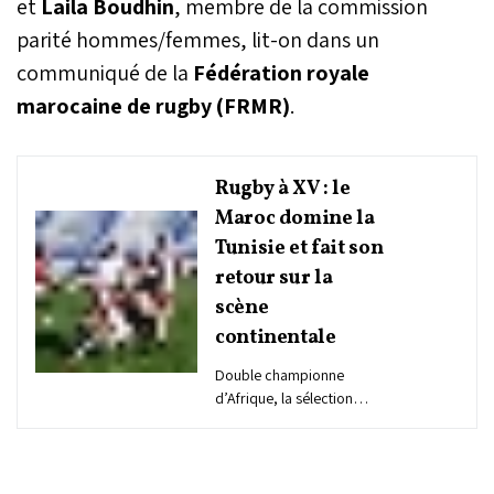
et
Laila Boudhin
, membre de la commission
parité hommes/femmes, lit-on dans un
communiqué de la
Fédération royale
marocaine de rugby (FRMR)
.
Rugby à XV : le
Maroc domine la
Tunisie et fait son
retour sur la
scène
continentale
Double championne
d’Afrique, la sélection
nationale de rugby à XV
s’est qualifiée pour la
phase finale de la Coupe
d’Afrique 2025, dimanche