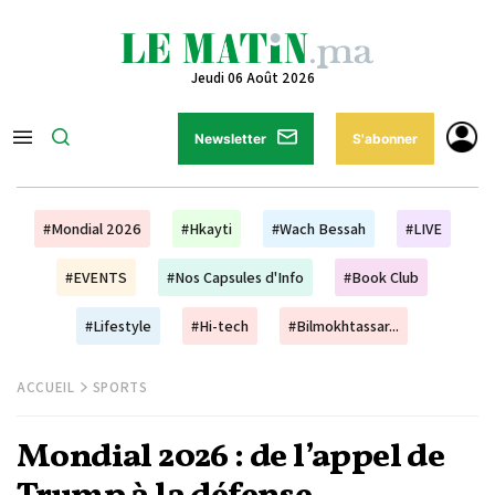
Jeudi 06 Août 2026
Newsletter
S'abonner
#Mondial 2026
#Hkayti
#Wach Bessah
#LIVE
#EVENTS
#Nos Capsules d'Info
#Book Club
#Lifestyle
#Hi-tech
#Bilmokhtassar...
ACCUEIL
SPORTS
Mondial 2026 : de l’appel de