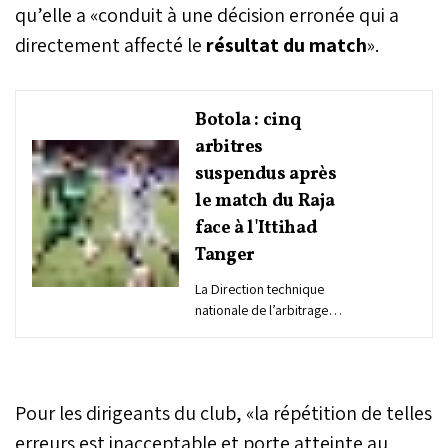
qu’elle a «conduit à une décision erronée qui a
directement affecté le
résultat du match
».
Botola : cinq
arbitres
suspendus après
le match du Raja
face à l'Ittihad
Tanger
La Direction technique
nationale de l’arbitrage
(DTNA) a annoncé, mardi,
la suspension de cinq
arbitres à l’issue du match
ayant opposé le Raja
Pour les dirigeants du club, «la répétition de telles
Casablanca à l’Ittihad
Tanger pour le compte de
erreurs est inacceptable et porte atteinte au