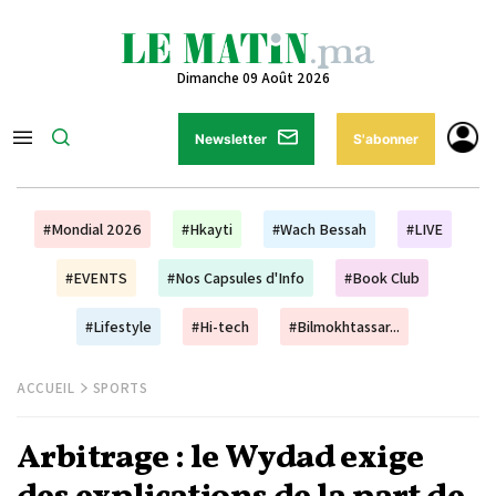
Dimanche 09 Août 2026
Newsletter
S'abonner
#Mondial 2026
#Hkayti
#Wach Bessah
#LIVE
#EVENTS
#Nos Capsules d'Info
#Book Club
#Lifestyle
#Hi-tech
#Bilmokhtassar...
ACCUEIL
SPORTS
Arbitrage : le Wydad exige