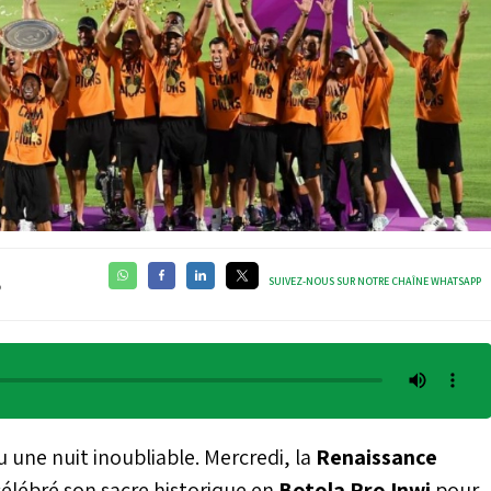
SUIVEZ-NOUS SUR NOTRE CHAÎNE WHATSAPP
5
u une nuit inoubliable. Mercredi, la
Renaissance
élébré son sacre historique en
Botola Pro Inwi
pour