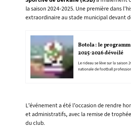
la saison 2024-2025. Une première dans l'h
extraordinaire au stade municipal devant de
Botola : le programm
2025-2026 dévoilé
Le rideau se lève sur la saison 
nationale de football profession
samedi, le calendrier officiel de
tirage au sort a mis en lumière
et des confrontations électriq
derby casablancais entre le Raj
journée et des clasicos impliqua
L’événement a été l’occasion de rendre h
le Wydad.
et administratifs, avec la remise de trop
du club.