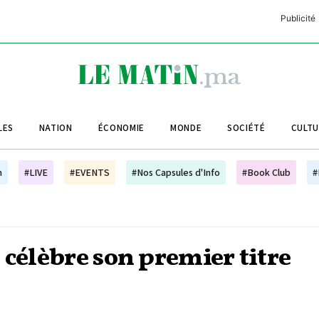
Publicité
C
L
A
LES
NATION
ÉCONOMIE
MONDE
SOCIÉTÉ
CULT
L
L
h
#LIVE
#EVENTS
#Nos Capsules d'Info
#Book Club
#
L
M
M
 célèbre son premier titre
B