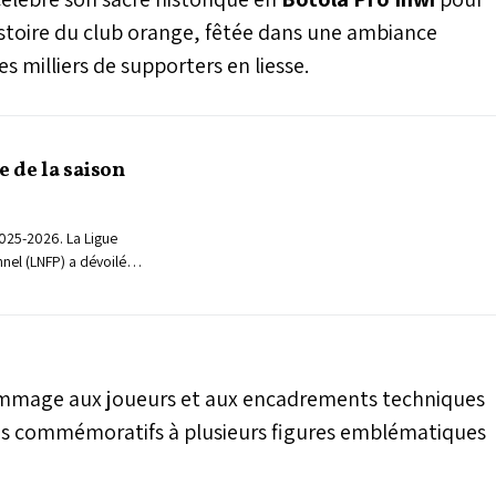
istoire du club orange, fêtée dans une ambiance
s milliers de supporters en liesse.
e de la saison
2025-2026. La Ligue
nel (LNFP) a dévoilé,
 la Botola Pro Inwi. Le
 des affiches majeures
ues, notamment un
a et le Wydad dès la 5e
nt l'AS FAR, le Raja et
ommage aux joueurs et aux encadrements techniques
hées commémoratifs à plusieurs figures emblématiques