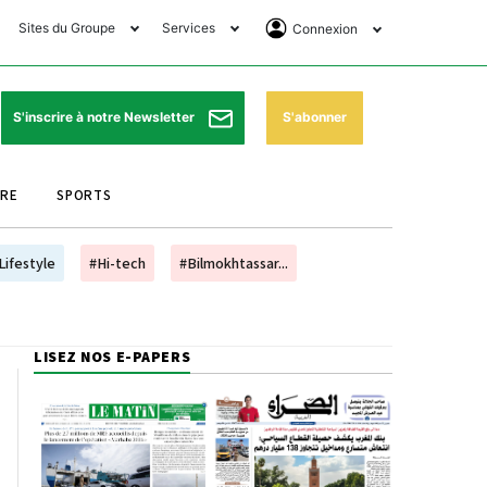
Sites du Groupe
Services
Connexion
lub Avantages
Horaires de prières
Se Connecter
e Matin Sports
Pharmacies de garde
Abonnement
S'abonner
S'inscrire à notre Newsletter
ssahraa
Météo
Archives ePaper
URE
SPORTS
e Matin Store
Programme TV
e Matin Annonces
Cinéma
Lifestyle
#Hi-tech
#Bilmokhtassar...
es Imprimeries du
Horaires de train
atin
Bourse
LISEZ NOS E-PAPERS
orocco Today Forum
ookclub