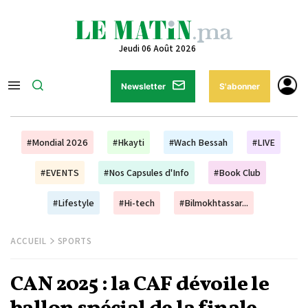
Jeudi 06 Août 2026
Newsletter
S'abonner
#Mondial 2026
#Hkayti
#Wach Bessah
#LIVE
#EVENTS
#Nos Capsules d'Info
#Book Club
#Lifestyle
#Hi-tech
#Bilmokhtassar...
ACCUEIL
SPORTS
CAN 2025 : la CAF dévoile le