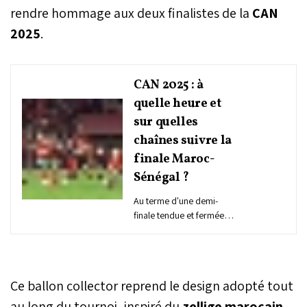
rendre hommage aux deux finalistes de la
CAN
2025
.
CAN 2025 : à
quelle heure et
sur quelles
chaînes suivre la
finale Maroc-
Sénégal ?
Au terme d'une demi-
finale tendue et fermée
face au Nigeria, le Maroc
s'est qualifié pour la finale
de la CAN 2025 où il
affrontera le Sénégal,
Ce ballon collector reprend le design adopté tout
dimanche au Stade Prince
Moulay Abdellah à Rabat.
au long du tournoi, inspiré du
zellige marocain
,