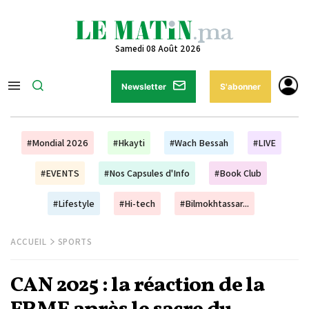
Samedi 08 Août 2026
Newsletter
S'abonner
#Mondial 2026
#Hkayti
#Wach Bessah
#LIVE
#EVENTS
#Nos Capsules d'Info
#Book Club
#Lifestyle
#Hi-tech
#Bilmokhtassar...
ACCUEIL
SPORTS
CAN 2025 : la réaction de la