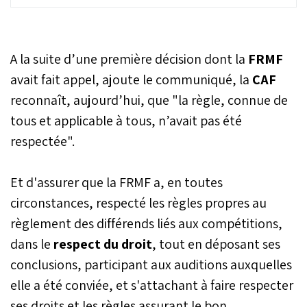
de football (CAF)
concernant la finale de la
CAN 2025 entre le Maroc
et le Sénégal a finalement
A la suite d’une première décision dont la
FRMF
consacré le Maroc
comme champion
avait fait appel, ajoute le communiqué, la
CAF
d’Afrique. Pour
reconnaît, aujourd’hui, que "la règle, connue de
comprendre la logique
tous et applicable à tous, n’avait pas été
derrière cette décision,
«Le Matin» a interrogé
respectée".
Mohamed El Tobgy,
consultant juridique
auprès de la Fédération
Et d'assurer que la FRMF a, en toutes
égyptienne de football et
circonstances, respecté les règles propres au
instructeur CAF.
règlement des différends liés aux compétitions,
dans le
respect du droit
, tout en déposant ses
conclusions, participant aux auditions auxquelles
elle a été conviée, et s'attachant à faire respecter
ses droits et les règles assurant le bon