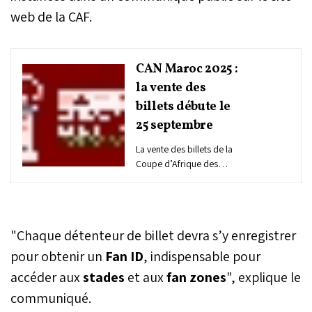
web de la CAF.
CAN Maroc 2025 :
la vente des
billets débute le
25 septembre
La vente des billets de la
Coupe d’Afrique des
Nations (CAN) de football
Maroc-2025 débutera le
25 septembre, après une
phase d’inscription
"Chaque détenteur de billet devra s’y enregistrer
préalable entre le 12 et le
24 septembre, ont
pour obtenir un
Fan ID
, indispensable pour
annoncé la Confédération
accéder aux
stades
et aux
fan zones
", explique le
Africaine de Football (CAF)
communiqué.
et le Comité Local
d’Organisation (LOC),