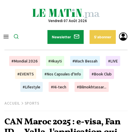
Vendredi 07 Août 2026
Newsletter
S'abonner
#Mondial 2026
#Hkayti
#Wach Bessah
#LIVE
#EVENTS
#Nos Capsules d'Info
#Book Club
#Lifestyle
#Hi-tech
#Bilmokhtassar...
ACCUEIL
SPORTS
CAN Maroc 2025 : e-visa, Fan