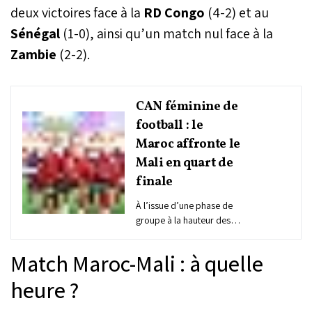
deux victoires face à la
RD Congo
(4-2) et au
Sénégal
(1-0), ainsi qu’un match nul face à la
Zambie
(2-2).
CAN féminine de
football : le
Maroc affronte le
Mali en quart de
finale
À l’issue d’une phase de
groupe à la hauteur des
attentes, la Coupe
d’Afrique des nations
Match Maroc-Mali : à quelle
féminine de football (CAN)
2024 entre dans sa phase
heure ?
décisive avec les quarts
de finale. Les Lionnes de