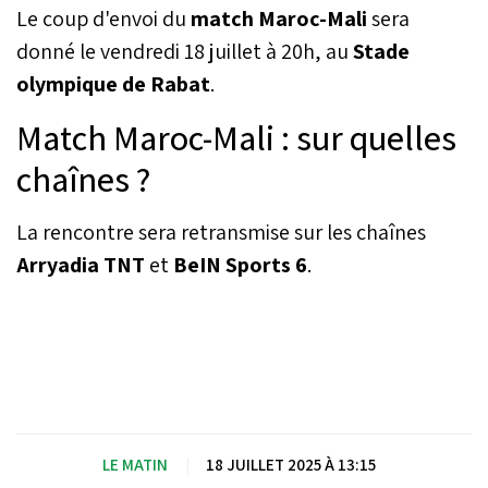
Le coup d'envoi du
match Maroc-Mali
sera
l’Atlas affronteront, ce
vendredi à 20 h au stade
donné le vendredi 18 juillet à 20h, au
Stade
olympique de Rabat, le
olympique de Rabat
.
Mali avec un seul objectif :
décrocher le ticket
Match Maroc-Mali : sur quelles
qualificatif pour le dernier
carré.
chaînes ?
La rencontre sera retransmise sur les chaînes
Arryadia TNT
et
BeIN Sports 6
.
LE MATIN
|
18 JUILLET 2025 À 13:15