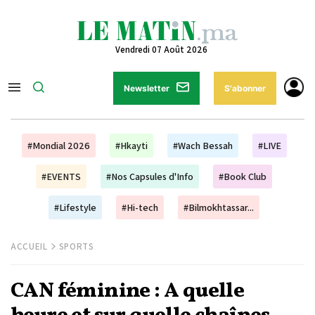
Vendredi 07 Août 2026
Newsletter
S'abonner
#Mondial 2026
#Hkayti
#Wach Bessah
#LIVE
#EVENTS
#Nos Capsules d'Info
#Book Club
#Lifestyle
#Hi-tech
#Bilmokhtassar...
ACCUEIL
SPORTS
CAN féminine : A quelle