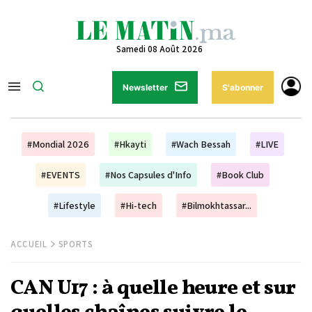
Samedi 08 Août 2026
Newsletter
S'abonner
#Mondial 2026
#Hkayti
#Wach Bessah
#LIVE
#EVENTS
#Nos Capsules d'Info
#Book Club
#Lifestyle
#Hi-tech
#Bilmokhtassar...
ACCUEIL
SPORTS
CAN U17 : à quelle heure et sur