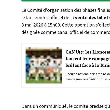
Le Comité d’organisation des phases finale
le lancement officiel de la
vente des billet
8 mai 2026 à 15h00. Cette opération s’effec
désignée comme canal officiel de commerci
CAN U17 : les Lionceau
lancent leur campagn
brûlant face à la Tuni
L’équipe nationale des moins de
campagne dans l’édition 2026 
avec un premier choc face à la T
rencontre, prévue le 13 mai (20
Hassan de Rabat, constitue une
certes corsée, mais loin d’être
protégés de Tiago Lima Pereira,
Dans un communiqué, le comité précise qu
dominé les Aiglons de Carthage