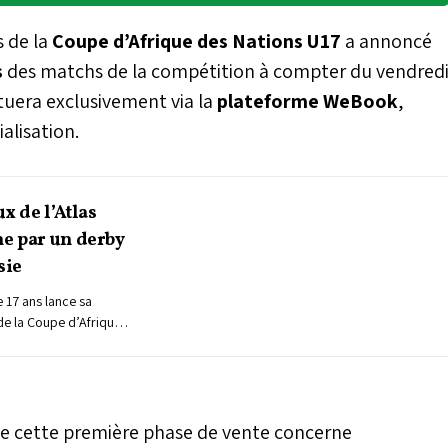
s de la
Coupe d’Afrique des Nations U17
a annoncé
s
des matchs de la compétition à compter du vendred
tuera exclusivement via la
plateforme WeBook
,
alisation.
x de l’Atlas
e par un derby
sie
 17 ans lance sa
de la Coupe d’Afrique
unisie. Cette
 h) au stade Moulay El
 entrée en matière
 insurmontable pour les
 qui avaient déjà
e cette première phase de vente concerne
 lors du tournoi de