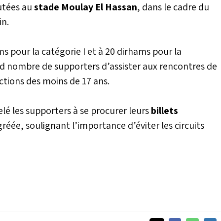
utées au
stade Moulay El Hassan
, dans le cadre du
nceaux de l’Atlas
in.
 le 16 mai au Complexe
t de conclure par un
19 du même mois.
ms pour la catégorie I et à 20 dirhams pour la
and nombre de supporters d’assister aux rencontres de
ctions des moins de 17 ans.
é les supporters à se procurer leurs
billets
gréée, soulignant l’importance d’éviter les circuits