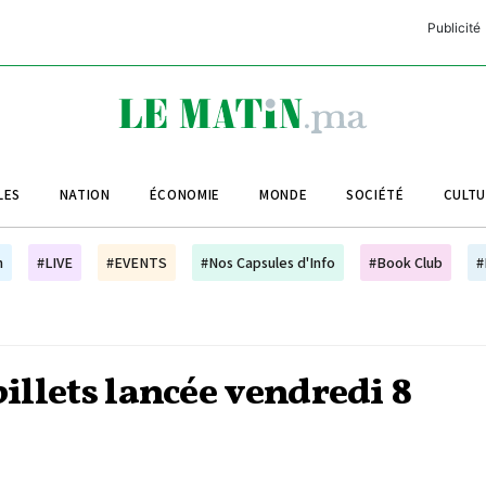
Publicité
C
L
A
LES
NATION
ÉCONOMIE
MONDE
SOCIÉTÉ
CULT
L
L
h
#LIVE
#EVENTS
#Nos Capsules d'Info
#Book Club
#
L
M
M
billets lancée vendredi 8
B