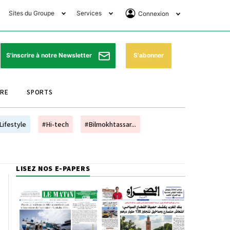
Sites du Groupe
Services
Connexion
lub Avantages
Horaires de prières
Se Connecter
e Matin Sports
Pharmacies de garde
Abonnement
S'abonner
S'inscrire à notre Newsletter
ssahraa
Météo
Archives ePaper
URE
SPORTS
e Matin Store
Programme TV
e Matin Annonces
Cinéma
Lifestyle
#Hi-tech
#Bilmokhtassar...
es Imprimeries du
Horaires de train
atin
Bourse
LISEZ NOS E-PAPERS
orocco Today Forum
ookclub