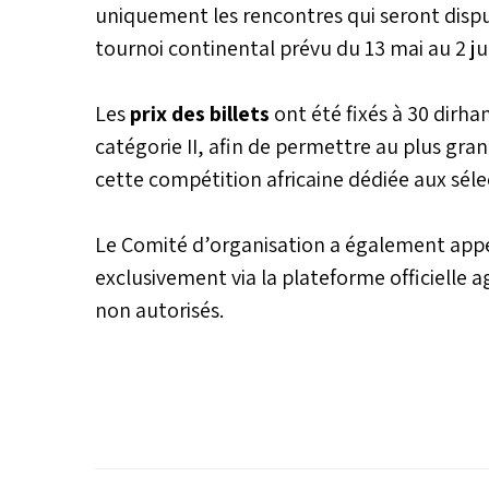
uniquement les rencontres qui seront disp
l’UNAF. Après la Tunisie, les Lio
tournoi continental prévu du 13 mai au 2 ju
enchaîneront face à l’Éthiopie,
Mohammed VI de football, avan
autre choc contre l’Égypte le 
Les
prix des billets
ont été fixés à 30 dirha
catégorie II, afin de permettre au plus gr
cette compétition africaine dédiée aux séle
Le Comité d’organisation a également appel
exclusivement via la plateforme officielle a
non autorisés.