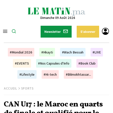
Dimanche 09 Août 2026
Newsletter
S'abonner
#Mondial 2026
#Hkayti
#Wach Bessah
#LIVE
#EVENTS
#Nos Capsules d'Info
#Book Club
#Lifestyle
#Hi-tech
#Bilmokhtassar...
ACCUEIL
SPORTS
CAN U17 : le Maroc en quarts