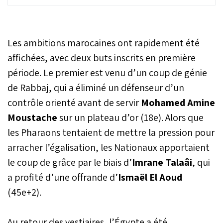
Menés au score face à
l’Éthiopie, les protégés de
Tiago Lima Pereira ont
renversé la situation dans
Les ambitions marocaines ont rapidement été
les derniers instants pour
s’imposer (2-1), samedi au
affichées, avec deux buts inscrits en première
Complexe Mohammed VI
période. Le premier est venu d’un coup de génie
de football à Salé, lors de
de Rabbaj, qui a éliminé un défenseur d’un
la deuxième journée de la
CAN U17 Maroc 2026. Un
contrôle orienté avant de servir
Mohamed Amine
succès précieux qui
Moustache
sur un plateau d’or (18e). Alors que
rapproche
considérablement le
les Pharaons tentaient de mettre la pression pour
Maroc de la Coupe du
arracher l’égalisation, les Nationaux apportaient
monde U17 au Qatar.
le coup de grâce par le biais d’
Imrane Talaâi
, qui
a profité d’une offrande d’
Ismaël El Aoud
(45e+2).
Au retour des vestiaires, l’Égypte a été