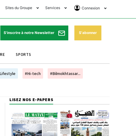
Sites du Groupe
Services
Connexion
lub Avantages
Horaires de prières
Se Connecter
e Matin Sports
Pharmacies de garde
Abonnement
S'abonner
S'inscrire à notre Newsletter
ssahraa
Météo
Archives ePaper
URE
SPORTS
e Matin Store
Programme TV
e Matin Annonces
Cinéma
Lifestyle
#Hi-tech
#Bilmokhtassar...
es Imprimeries du
Horaires de train
atin
Bourse
LISEZ NOS E-PAPERS
orocco Today Forum
ookclub