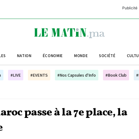
Publicité
C
L
A
LES
NATION
ÉCONOMIE
MONDE
SOCIÉTÉ
CULT
L
L
h
#LIVE
#EVENTS
#Nos Capsules d'Info
#Book Club
#
L
M
M
roc passe à la 7e place, la
B
e