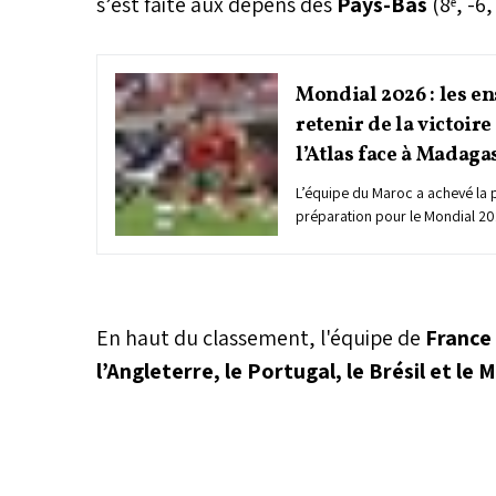
s’est faite aux dépens des
Pays-Bas
(8ᵉ, -6,
Mondial 2026 : les e
retenir de la victoire
l’Atlas face à Madaga
L’équipe du Maroc a achevé la 
préparation pour le Mondial 20
large victoire (4-0) face à Mada
d’un match amical disputé au 
Abdellah de Rabat. Le bilan de
est largement positif pour un
trouver ses repères et à assimil
En haut du classement, l'équipe de
France
philosophie de jeu du sélection
l’Angleterre, le Portugal, le Brésil et le 
Mohamed Ouahbi. Ce succès co
Barea, acquis avec autorité et 
seulement de valider les choix 
par le staff technique lors du 
aussi d’installer une dynamique 
ambitieuse à l’aube d’échéances