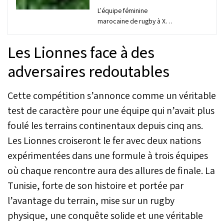
L'équipe féminine
marocaine de rugby à XV a
effectué, ce début avril, un
stage de préparation en
Les Lionnes face à des
vue de sa première
participation à la
adversaires redoutables
prochaine Coupe
d'Afrique prévue du 6 au
Cette compétition s’annonce comme un véritable
17 mai en Tunisie.
test de caractère pour une équipe qui n’avait plus
foulé les terrains continentaux depuis cinq ans.
Les Lionnes croiseront le fer avec deux nations
expérimentées dans une formule à trois équipes
où chaque rencontre aura des allures de finale. La
Tunisie, forte de son histoire et portée par
l’avantage du terrain, mise sur un rugby
physique, une conquête solide et une véritable