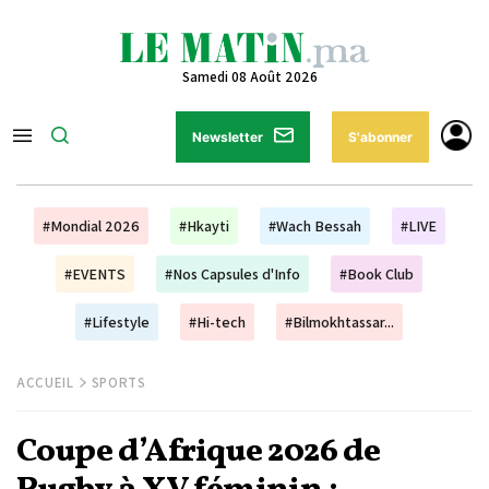
Samedi 08 Août 2026
Newsletter
S'abonner
#Mondial 2026
#Hkayti
#Wach Bessah
#LIVE
#EVENTS
#Nos Capsules d'Info
#Book Club
#Lifestyle
#Hi-tech
#Bilmokhtassar...
ACCUEIL
SPORTS
Coupe d’Afrique 2026 de