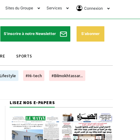
Sites du Groupe
Services
Connexion
lub Avantages
Horaires de prières
Se Connecter
e Matin Sports
Pharmacies de garde
Abonnement
S'abonner
S'inscrire à notre Newsletter
ssahraa
Météo
Archives ePaper
URE
SPORTS
e Matin Store
Programme TV
e Matin Annonces
Cinéma
Lifestyle
#Hi-tech
#Bilmokhtassar...
es Imprimeries du
Horaires de train
atin
Bourse
LISEZ NOS E-PAPERS
orocco Today Forum
ookclub