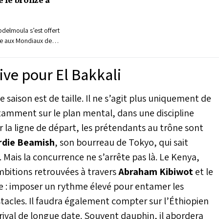
 le bronze à
delmoula s’est offert
e aux Mondiaux de
 dernier à Lanzarote,
ance de haut vol pour
ive pour El Bakkali
clé les trois
e l’Allemand Tim
id Cantero Del Campo
e saison est de taille. Il ne s’agit plus uniquement de
e champion d’Afrique
tamment sur le plan mental, dans une discipline
 joie, soulignant la
 podium.
r la ligne de départ, les prétendants au trône sont
die Beamish
, son bourreau de Tokyo, qui sait
. Mais la concurrence ne s’arrête pas là. Le Kenya,
bitions retrouvées à travers
Abraham Kibiwot
et le
ire : imposer un rythme élevé pour entamer les
tacles. Il faudra également compter sur l’Éthiopien
ival de longue date. Souvent dauphin, il abordera