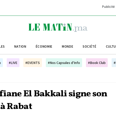
Publicité
C
L
A
LES
NATION
ÉCONOMIE
MONDE
SOCIÉTÉ
CULT
L
L
h
#LIVE
#EVENTS
#Nos Capsules d'Info
#Book Club
#
L
M
M
iane El Bakkali signe son
B
 à Rabat