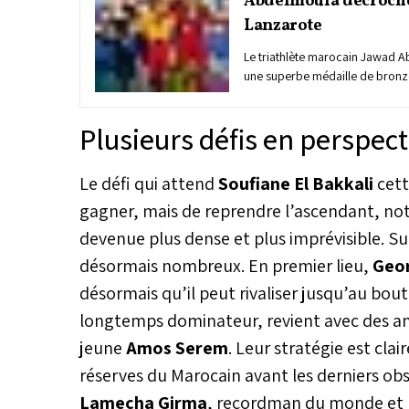
Abdelmoula décroche
Lanzarote
Le triathlète marocain Jawad Ab
une superbe médaille de bronz
triathlon, disputés le week-end
aux îles Canaries. Une perform
Plusieurs défis en perspect
le champion marocain, qui a bou
épreuves en 55 min 1 s, derrièr
Hellwig (2e) et l’Espagnol Dav
Le défi qui attend
Soufiane El Bakkali
cett
(1er). Sur sa page Instagram, l
gagner, mais de reprendre l’ascendant, no
de la discipline n’a pas caché sa
saveur toute particulière de ce
devenue plus dense et plus imprévisible. Su
désormais nombreux. En premier lieu,
Geor
désormais qu’il peut rivaliser jusqu’au bout
longtemps dominateur, revient avec des am
jeune
Amos Serem
. Leur stratégie est cla
réserves du Marocain avant les derniers obs
Lamecha Girma
, recordman du monde et r