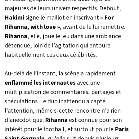
s’arrêter brutalement avec
majeures de leurs univers respectifs. Debout,
le Real Madrid. Une issue
contrastée qui laisse le
Hakimi
signe le maillot en inscrivant
« For
latéral parisien comme
Rihanna, with love »
, avant de le lui remettre.
unique Lion de l’Atlas
encore en lice pour le
Rihanna
, elle, joue le jeu dans une ambiance
sacre continental.
détendue, loin de l’agitation qui entoure
habituellement ces deux célébrités.
Au-delà de l’instant, la scène a rapidement
enflammé les internautes
avec une
multiplication de commentaires, partages et
spéculations. Le duo inattendu a capté
l’attention, même si cette rencontre n’a rien
d’anecdotique.
Rihanna
est connue pour son
intérêt pour le football, et surtout pour le
Paris
Saint-Germain,
qu’elle suit depuis plusieurs