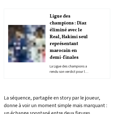
Ligue des
champions : Diaz
éliminé avec le
Real, Hakimi seul
représentant
marocain en
demi-finales
La Ligue des champions a
rendu son verdict pour les
internationaux marocains
engagés en quarts de
finale. Si Achraf Hakimi
poursuit son aventure
La séquence, partagée en story par le joueur,
européenne avec le Paris
Saint-Germain, Brahim
donne à voir un moment simple mais marquant :
Diaz a vu son parcours
un échange spontané entre deux figures