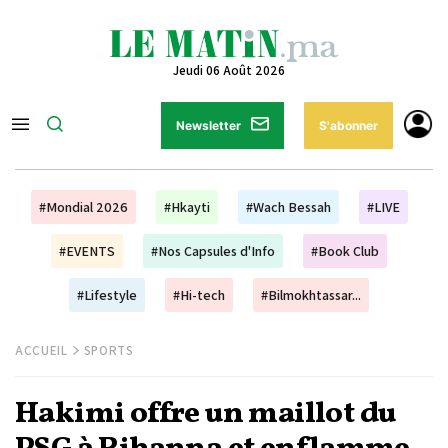
Jeudi 06 Août 2026
Newsletter
S'abonner
#Mondial 2026
#Hkayti
#Wach Bessah
#LIVE
#EVENTS
#Nos Capsules d'Info
#Book Club
#Lifestyle
#Hi-tech
#Bilmokhtassar...
ACCUEIL
SPORTS
Hakimi offre un maillot du