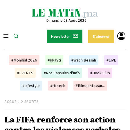
Dimanche 09 Août 2026
Newsletter
S'abonner
#Mondial 2026
#Hkayti
#Wach Bessah
#LIVE
#EVENTS
#Nos Capsules d'Info
#Book Club
#Lifestyle
#Hi-tech
#Bilmokhtassar...
ACCUEIL
SPORTS
La FIFA renforce son action