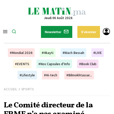
Jeudi 06 Août 2026
Newsletter
S'abonner
#Mondial 2026
#Hkayti
#Wach Bessah
#LIVE
#EVENTS
#Nos Capsules d'Info
#Book Club
#Lifestyle
#Hi-tech
#Bilmokhtassar...
ACCUEIL
SPORTS
Le Comité directeur de la