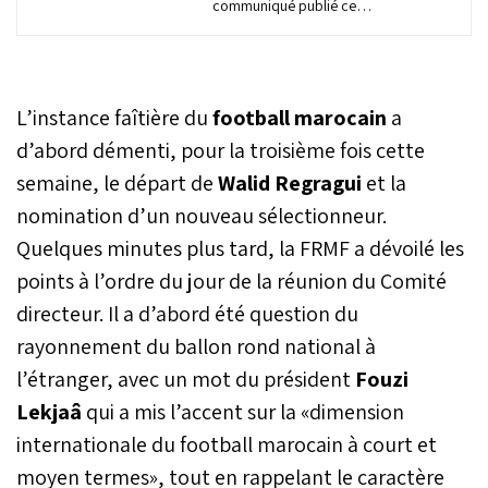
communiqué publié ce
jeudi 26 février, la
Fédération Royale
marocaine de football
(FRMF) a démenti les
L’instance faîtière du
football marocain
a
informations relayées ces
dernières heures
d’abord démenti, pour la troisième fois cette
concernant la nomination
semaine, le départ de
Walid Regragui
et la
d’un nouveau
nomination d’un nouveau sélectionneur.
sélectionneur national.
Quelques minutes plus tard, la FRMF a dévoilé les
points à l’ordre du jour de la réunion du Comité
directeur. Il a d’abord été question du
rayonnement du ballon rond national à
l’étranger, avec un mot du président
Fouzi
Lekjaâ
qui a mis l’accent sur la «dimension
internationale du football marocain à court et
moyen termes», tout en rappelant le caractère