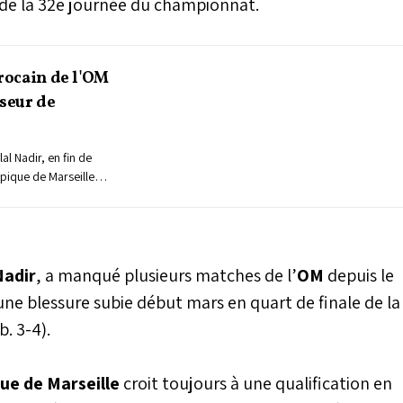
de la 32e journée du championnat.
arocain de l'OM
iseur de
al Nadir, en fin de
pique de Marseille
le club espagnol
 média sportif Top
Nadir
, a manqué plusieurs matches de l’
OM
depuis le
e blessure subie début mars en quart de finale de la
b. 3-4).
ue de Marseille
croit toujours à une qualification en