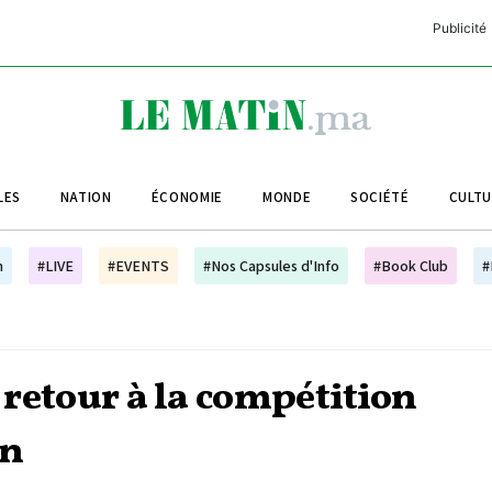
Publicité
C
L
A
LES
NATION
ÉCONOMIE
MONDE
SOCIÉTÉ
CULT
L
L
h
#LIVE
#EVENTS
#Nos Capsules d'Info
#Book Club
#
L
M
M
e retour à la compétition
B
on