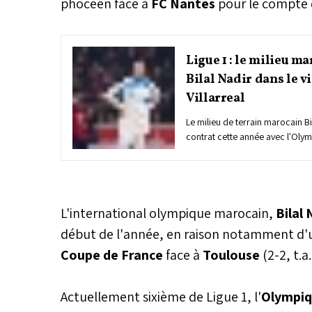
phocéen face à
FC Nantes
pour le compte 
Ligue 1 : le milieu m
Bilal Nadir dans le v
Villarreal
Le milieu de terrain marocain Bil
contrat cette année avec l'Olym
(Ligue 1), est suivi de près par 
Villarreal FC, rapporte mardi le
Mercato.
L'international olympique marocain,
Bilal 
début de l'année, en raison notamment d'un
Coupe de France
face à
Toulouse
(2-2, t.a.
Actuellement sixième de Ligue 1, l'
Olympiq