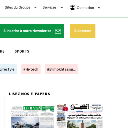
Sites du Groupe
Services
Connexion
lub Avantages
Horaires de prières
Se Connecter
e Matin Sports
Pharmacies de garde
Abonnement
S'abonner
S'inscrire à notre Newsletter
ssahraa
Météo
Archives ePaper
URE
SPORTS
e Matin Store
Programme TV
e Matin Annonces
Cinéma
Lifestyle
#Hi-tech
#Bilmokhtassar...
es Imprimeries du
Horaires de train
atin
Bourse
LISEZ NOS E-PAPERS
orocco Today Forum
ookclub