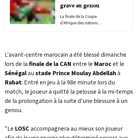
grave au genou
La finale de la Coupe
d’Afrique des nations
Maroc 2025, perdue
dimanche face au Sénégal
(0-1) au stade Prince
Moulay Abdellah de
L'avant-centre marocain a été blessé dimanche
Rabat, a laissé un goût
particulièrement amer aux
lors de la
finale de la CAN
entre le
Maroc
et le
Lions de l’Atlas. Au-delà du
Sénégal
au
stade Prince Moulay Abdellah
à
scénario cruel de la
Rabat
. Entré en jeu à la 98e minute lors du
rencontre, la blessure de
Hamza Igamane est venue
match, le joueur a quitté la pelouse à la mi-temps
assombrir un peu plus une
de la prolongation à la suite d'une blessure à un
soirée déjà difficile pour la
sélection nationale.
genou.
"Le
LOSC
accompagnera au mieux son joueur
afin de le voir revenir plus déterminé encore aux