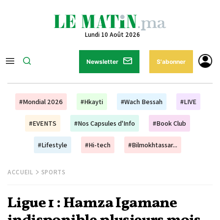
Lundi 10 Août 2026
Newsletter
S'abonner
#Mondial 2026
#Hkayti
#Wach Bessah
#LIVE
#EVENTS
#Nos Capsules d'Info
#Book Club
#Lifestyle
#Hi-tech
#Bilmokhtassar...
ACCUEIL
SPORTS
Ligue 1 : Hamza Igamane