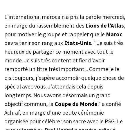
préparation, avant le choc
inaugural du Mondial 2026
L’international marocain a pris la parole mercredi,
face au Brésil. Les
hommes de Mohamed
en marge du rassemblement des
Lions de l’Atlas
,
Ouahbi, désormais au
pour motiver le groupe et rappeler que le
Maroc
complet avec l’arrivée du
devra tenir son rang aux
champion d’Europe
Etats-Unis
. “ Je suis très
Achraf Hakimi, lanceront
heureux de partager ce moment avec tout le
leur programme par des
monde. Je suis très content et fier d'avoir
séances d’entraînement
intensives afin d’accélérer
remporté un titre très important... Comme je le
l’acclimatation du groupe.
dis toujours, j'espère accomplir quelque chose de
À quelques jours du
dernier test grandeur
spécial avec vous. J'attendais cela depuis
nature programmé ce
longtemps. Nous avons désormais un grand
dimanche face à la
objectif commun, la
Coupe du Monde
Norvège, le staff technique
.” a confié
affine les derniers
Achraf, en marge d’une petite cérémonie
réglages tactiques. Par
organisée pour célébrer son sacre avec le PSG. Le
ailleurs, les Lions de l’Atlas
pourraient aborder la
joueur formé au Real Madrid a ensuite indiqué