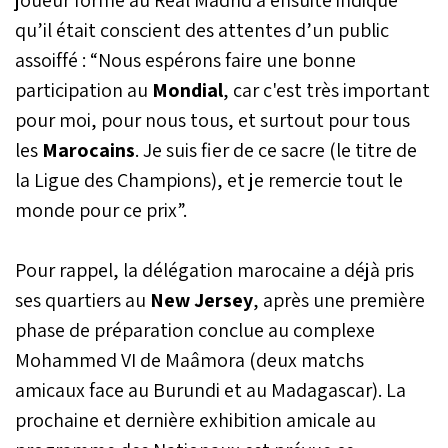
Coupe du monde à la 7e
qu’il était conscient des attentes d’un public
place du classement FIFA
après la défaite surprise
assoiffé : “Nous espérons faire une bonne
des Pays-Bas face à
participation au
Mondial
, car c'est très important
l’Algérie.
pour moi, pour nous tous, et surtout pour tous
les
Marocains
. Je suis fier de ce sacre (le titre de
la Ligue des Champions), et je remercie tout le
monde pour ce prix”.
Pour rappel, la délégation marocaine a déjà pris
ses quartiers au
New Jersey
, après une première
phase de préparation conclue au complexe
Mohammed VI de Maâmora (deux matchs
amicaux face au Burundi et au Madagascar). La
prochaine et dernière exhibition amicale au