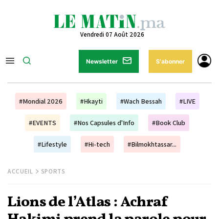
Vendredi 07 Août 2026
Newsletter
S'abonner
#Mondial 2026
#Hkayti
#Wach Bessah
#LIVE
#EVENTS
#Nos Capsules d'Info
#Book Club
#Lifestyle
#Hi-tech
#Bilmokhtassar...
ACCUEIL
SPORTS
Lions de l’Atlas : Achraf