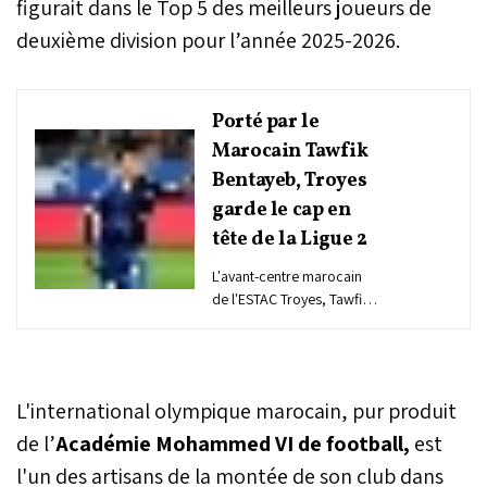
figurait dans le Top 5 des meilleurs joueurs de
deuxième division pour l’année 2025-2026.
Porté par le
Marocain Tawfik
Bentayeb, Troyes
garde le cap en
tête de la Ligue 2
L'avant-centre marocain
de l'ESTAC Troyes, Tawfik
Bentayeb, a de nouveau
frappé fort ce samedi en
inscrivant un doublé face
à Dunkerque (5-1), pour le
L'international olympique marocain, pur produit
compte de la 28e journée
de Ligue 2.
de l’
Académie Mohammed VI de football,
est
l'un des artisans de la montée de son club dans