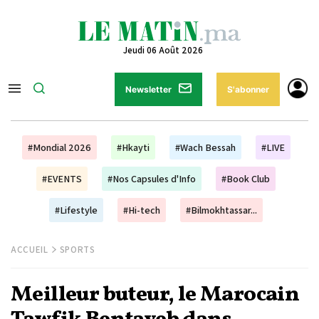
Jeudi 06 Août 2026
Newsletter
S'abonner
#Mondial 2026
#Hkayti
#Wach Bessah
#LIVE
#EVENTS
#Nos Capsules d'Info
#Book Club
#Lifestyle
#Hi-tech
#Bilmokhtassar...
ACCUEIL
SPORTS
Meilleur buteur, le Marocain