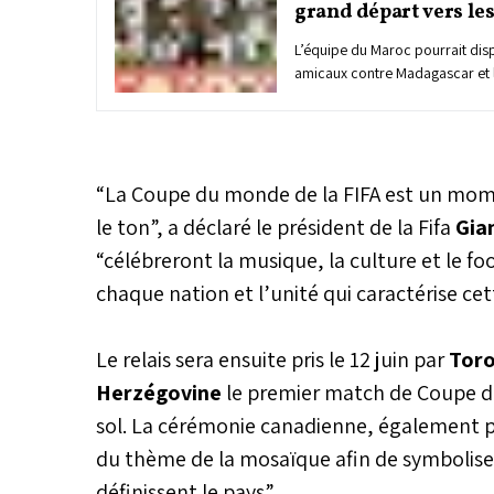
grand départ vers les
L’équipe du Maroc pourrait dis
amicaux contre Madagascar et l
avant de mettre le cap sur les É
poursuivre ses préparatifs po
2026. Les Lions de l’Atlas devrai
sélection de Madagascar au C
Abdellah de Rabat, avant un se
“La Coupe du monde de la FIFA est un mom
Burundi au Complexe Mohammed
le ton”, a déclaré le président de la Fifa
Gia
Salé. L’enjeu prioritaire de ce 
“célébreront la musique, la culture et le fo
n’est pas la simulation tactique
confrontations avec les advers
chaque nation et l’unité qui caractérise ce
mais bien la consolidation d’un
transition. Pour Mohamed Ouahb
partners offrent un environneme
Le relais sera ensuite pris le 12 juin par
Tor
loin de la pression qu’imposera
Herzégovine
le premier match de Coupe d
prestige, permettant de tester l
joueurs face à ses nouvelles dir
sol. La cérémonie canadienne, également pr
du thème de la mosaïque afin de symboliser
définissent le pays”.