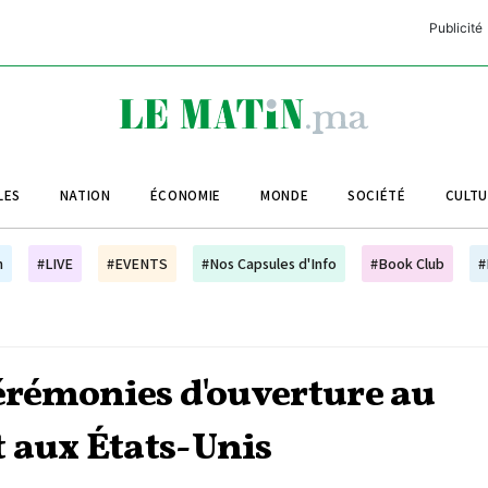
Publicité
C
L
A
LES
NATION
ÉCONOMIE
MONDE
SOCIÉTÉ
CULT
L
L
h
#LIVE
#EVENTS
#Nos Capsules d'Info
#Book Club
#
L
M
M
cérémonies d'ouverture au
B
 aux États-Unis