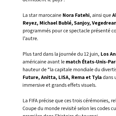
La star marocaine
Nora Fatehi
, ainsi que
A
Reyez, Michael Bublé, Sanjoy, Vegedream
programmés pour ce spectacle présenté co
l’autre.
Plus tard dans la journée du 12 juin,
Los An
américaine avant le
match États-Unis-Pa
hauteur de “la capitale mondiale du diver
Future, Anitta, LISA, Rema et Tyla
dans u
immersive et grands effets visuels.
La FIFA précise que ces trois cérémonies, re
Coupe du monde revisité selon les codes cu
première dans l’histoire du tournoi.