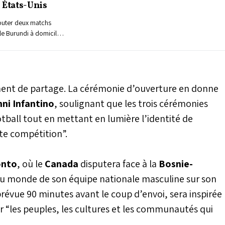
 États-Unis
puter deux matchs
e Burundi à domicile
tats-Unis pour
ur la Coupe du monde
ent affronter la
omplexe Moulay
cond duel face au
ent de partage. La cérémonie d’ouverture en donne
 VI de football à
nni Infantino
, soulignant que les trois cérémonies
rassemblement de juin
otball tout en mettant en lumière l’identité de
 des futurs
aires du Groupe C,
tte compétition”.
 groupe en pleine
i, ces sparring-
nt de travail serein,
onto
, où le
Canada
disputera face à la
Bosnie-
it une affiche de
u monde de son équipe nationale masculine sur son
a réactivité des
ectives.
évue 90 minutes avant le coup d’envoi, sera inspirée
 “les peuples, les cultures et les communautés qui