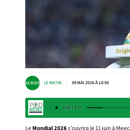
LE MATIN
|
09 MAI 2026 À 10:50
Le
Mondial 2026
s’ouvrira le 11 juin à Mex