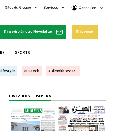
Sites du Groupe
Services
Connexion
lub Avantages
Horaires de prières
Se Connecter
e Matin Sports
Pharmacies de garde
Abonnement
S'abonner
S'inscrire à notre Newsletter
ssahraa
Météo
Archives ePaper
URE
SPORTS
e Matin Store
Programme TV
e Matin Annonces
Cinéma
Lifestyle
#Hi-tech
#Bilmokhtassar...
es Imprimeries du
Horaires de train
atin
Bourse
LISEZ NOS E-PAPERS
orocco Today Forum
ookclub