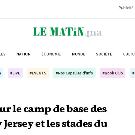
Publicité
C
L
A
LES
NATION
ÉCONOMIE
MONDE
SOCIÉTÉ
CULT
L
L
h
#LIVE
#EVENTS
#Nos Capsules d'Info
#Book Club
#
L
M
M
ur le camp de base des
B
 Jersey et les stades du