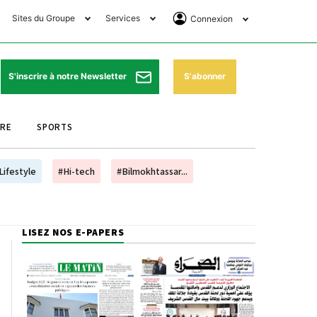
Sites du Groupe
Services
Connexion
lub Avantages
Horaires de prières
Se Connecter
e Matin Sports
Pharmacies de garde
Abonnement
S'abonner
S'inscrire à notre Newsletter
ssahraa
Météo
Archives ePaper
URE
SPORTS
e Matin Store
Programme TV
e Matin Annonces
Cinéma
Lifestyle
#Hi-tech
#Bilmokhtassar...
es Imprimeries du
Horaires de train
atin
Bourse
LISEZ NOS E-PAPERS
orocco Today Forum
ookclub