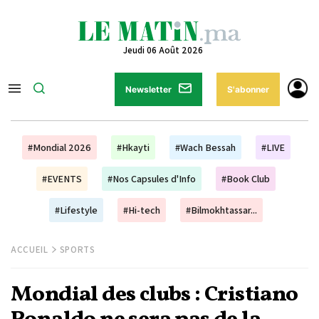
Jeudi 06 Août 2026
Newsletter
S'abonner
#Mondial 2026
#Hkayti
#Wach Bessah
#LIVE
#EVENTS
#Nos Capsules d'Info
#Book Club
#Lifestyle
#Hi-tech
#Bilmokhtassar...
ACCUEIL
SPORTS
Mondial des clubs : Cristiano