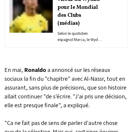
pour le Mondial
des Clubs
(médias)
Selon le quotidien
espagnol Marca, le Wydad
Casablanca aurait le
projet fou de recruter
Cristiano Ronaldo pour
disputer la prochaine
En mai,
Ronaldo
a annoncé sur les réseaux
Coupe du monde des
clubs.
sociaux la fin du "chapitre" avec Al-Nassr, tout en
assurant, sans plus de précisions, que son histoire
allait continuer "de s'écrire. "J'ai pris une décision,
elle est presque finale", a expliqué.
"Ca ne fait pas de sens de parler d'autre chose
que de la sélection. Mais oui, certaines équipes