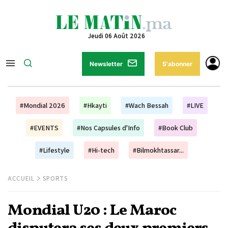
Jeudi 06 Août 2026
Newsletter
S'abonner
#Mondial 2026
#Hkayti
#Wach Bessah
#LIVE
#EVENTS
#Nos Capsules d'Info
#Book Club
#Lifestyle
#Hi-tech
#Bilmokhtassar...
ACCUEIL
SPORTS
Mondial U20 : Le Maroc