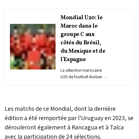
Mondial U20: le
Maroc dans le
groupe C aux
côtés du Brésil,
du Mexique et de
l'Espagne
La sélection marocaine
U20 de football évoluera
dans le groupe C lors de la
phase finale de la Coupe
du monde 2025, suite au
tirage au sort effectué
Les matchs de ce Mondial, dont la dernière
jeudi soir à Santiago, au
Chili, pays hôte.
édition a été remportée par l'Uruguay en 2023, se
dérouleront également à Rancagua et à Talca
avec la participation de 24 sélections.